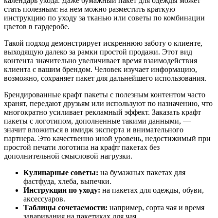
календарь ухода. Даже бумажный пакет для одежды может
стать полезным: на нем можно разместить краткую
инструкцию по уходу за тканью или советы по комбинации
цветов в гардеробе.
Такой подход демонстрирует искреннюю заботу о клиенте,
выходящую далеко за рамки простой продажи. Этот вид
контента значительно увеличивает время взаимодействия
клиента с вашим брендом. Человек изучает информацию,
возможно, сохраняет пакет для дальнейшего использования.
Брендированные крафт пакеты с полезным контентом часто
хранят, передают друзьям или используют по назначению, что
многократно усиливает рекламный эффект. Заказать крафт
пакеты с логотипом, дополненные такими данными, —
значит вложиться в имидж эксперта и внимательного
партнера. Это качественно иной уровень, недостижимый при
простой печати логотипа на крафт пакетах без
дополнительной смысловой нагрузки.
Кулинарные советы:
на бумажных пакетах для
фастфуда, хлеба, выпечки.
Инструкции по уходу:
на пакетах для одежды, обуви,
аксессуаров.
Таблицы сочетаемости:
например, сорта чая и время
заваривания на пакетиках для чая.